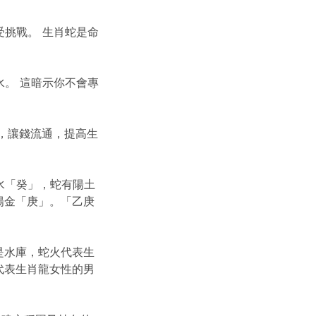
受挑戰。 生肖蛇是命
。
水。 這暗示你不會專
，讓錢流通，提高生
水「癸」，蛇有陽土
陽金「庚」。「乙庚
是水庫，蛇火代表生
代表生肖龍女性的男