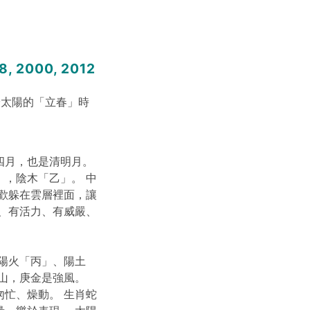
, 2000, 2012
於太陽的「立春」時
四月，也是清明月。
，陰木「乙」。 中
歡躲在雲層裡面，讓
、有活力、有威嚴、
陽火「丙」、陽土
山，庚金是強風。
忙、燥動。 生肖蛇