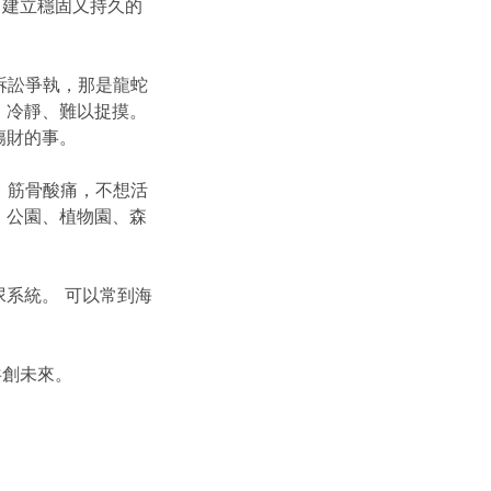
，建立穩固又持久的
訴訟爭執，那是龍蛇
、冷靜、難以捉摸。
傷財的事。
，筋骨酸痛，不想活
、公園、植物園、森
系統。 可以常到海
共創未來。