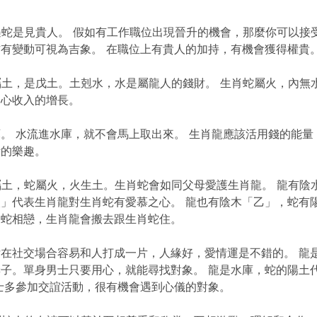
蛇是見貴人。 假如有工作職位出現晉升的機會，那麼你可以接
有變動可視為吉象。 在職位上有貴人的加持，有機會獲得權貴
土，是戊土。土剋水，水是屬龍人的錢財。 生肖蛇屬火，內無
關心收入的增長。
。 水流進水庫，就不會馬上取出來。 生肖龍應該活用錢的能量
活的樂趣。
屬土，蛇屬火，火生土。生肖蛇會如同父母愛護生肖龍。 龍有陰
」代表生肖龍對生肖蛇有愛慕之心。 龍也有陰木「乙」，蛇有
和蛇相戀，生肖龍會搬去跟生肖蛇住。
在社交場合容易和人打成一片，人緣好，愛情運是不錯的。 龍
子。單身男士只要用心，就能尋找對象。 龍是水庫，蛇的陽土
士多參加交誼活動，很有機會遇到心儀的對象。