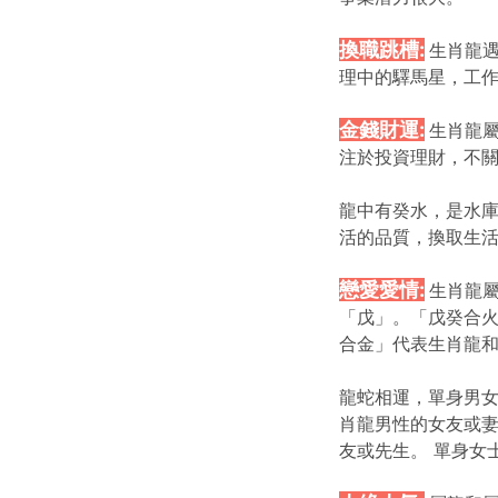
換職跳槽:
生肖龍遇
理中的驛馬星，工作
金錢財運:
生肖龍屬
注於投資理財，不
龍中有癸水，是水庫
活的品質，換取生
戀愛愛情:
生肖龍
「戊」。「戊癸合火
合金」代表生肖龍
龍蛇相運，單身男女
肖龍男性的女友或妻
友或先生。 單身女