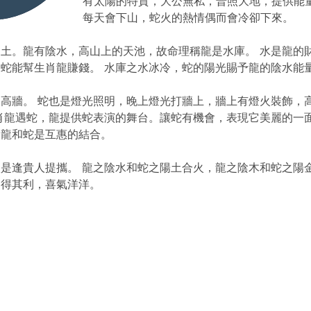
有太陽的特質，大公無私，普照大地，提供能量
每天會下山，蛇火的熱情偶而會冷卻下來。
土。龍有陰水，高山上的天池，故命理稱龍是水庫。 水是龍的財
蛇能幫生肖龍賺錢。 水庫之水冰冷，蛇的陽光賜予龍的陰水能
高牆。 蛇也是燈光照明，晚上燈光打牆上，牆上有燈火裝飾，
肖龍遇蛇，龍提供蛇表演的舞台。讓蛇有機會，表現它美麗的一面
。龍和蛇是互惠的結合。
是逢貴人提攜。 龍之陰水和蛇之陽土合火，龍之陰木和蛇之陽金
各得其利，喜氣洋洋。