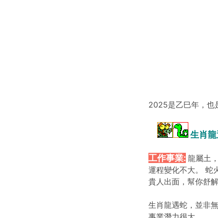
2025是乙巳年，
生肖龍
工作事業:
龍屬土，
運程變化不大。 蛇
貴人出面，幫你舒
生肖龍遇蛇，並非無
事業潛力很大。