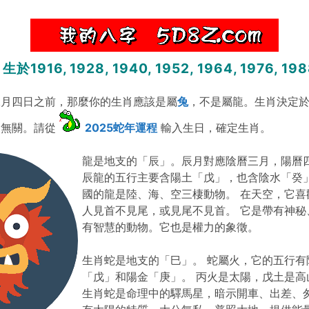
916, 1928, 1940, 1952, 1964, 1976, 1988
二月四日之前，那麼你的生肖應該是屬
兔
，不是屬龍。生肖決定
期無關。請從
2025蛇年運程
輸入生日，確定生肖。
龍是地支的「辰」。辰月對應陰曆三月，陽曆
辰龍的五行主要含陽土「戊」，也含陰水「癸」
國的龍是陸、海、空三棲動物。 在天空，它喜
人見首不見尾，或見尾不見首。 它是帶有神秘
有智慧的動物。它也是權力的象徵。
生肖蛇是地支的「巳」。 蛇屬火，它的五行有
「戊」和陽金「庚」。 丙火是太陽，戊土是高
生肖蛇是命理中的驛馬星，暗示開車、出差、匆