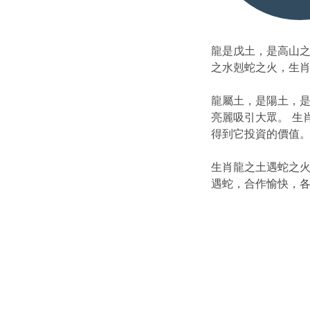
龍是戊土，是高山之
之水剋蛇之火，生肖
龍屬土，是陽土，是
亮麗吸引大眾。 生
得到它投資的價值
生肖龍之土遇蛇之火
遇蛇，合作愉快，