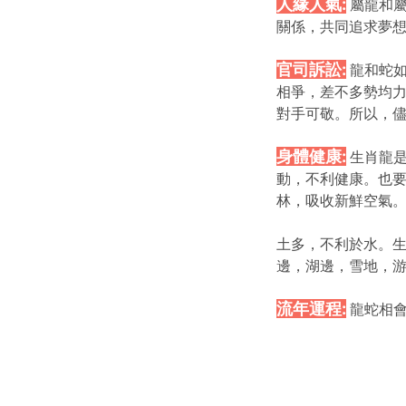
人緣人氣:
屬龍和
關係，共同追求夢
官司訴訟:
龍和蛇
相爭，差不多勢均力
對手可敬。所以，儘
身體健康:
生肖龍
動，不利健康。也要
林，吸收新鮮空氣
土多，不利於水。生
邊，湖邊，雪地，
流年運程:
龍蛇相