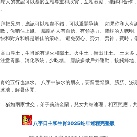
屬蛇人的友誼可以基於互相尊重和欣賞，互相激勵，理解和合作
想。
如拜把兄弟，應該可以相處不錯，可以避開爭執。 如果你和人有
敵，你稍佔上風。 屬龍的人有自信、有領導力。屬蛇的人聰明
快和對方和解是最佳的策略。 避免勞心、勞力、勞神，費時，
是高山厚土，生肖蛇有陽火和陽土。火生土，衝出旺土。 土太多
注意胃腸、消化系統，少吃糖。 應該多做戶外運動，接觸綠地
。
肖蛇五行也無水。 八字中缺水的朋友，要留意腎臟、膀胱、泌尿
游泳池，解暑休閒。
會，猶如兩家世交，弟子義結金蘭，兒女共結連理，相互照應，
八字日主和生肖2025蛇年運程完整版