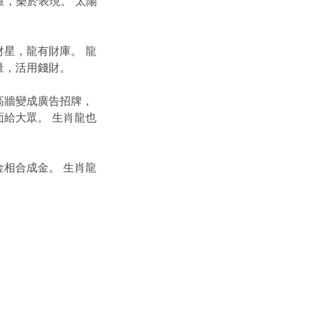
，樂於表現。 太陽
星，龍有財庫。 龍
量，活用錢財。
高牆變成廣告招牌，
給大眾。 生肖龍也
相合成金。 生肖龍