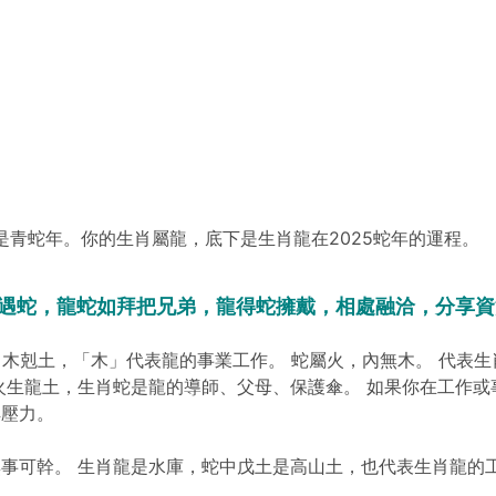
也是青蛇年。你的生肖屬龍，底下是生肖龍在2025蛇年的運程。
遇蛇，龍蛇如拜把兄弟，龍得蛇擁戴，相處融洽，分享資
木剋土，「木」代表龍的事業工作。 蛇屬火，內無木。 代表
火生龍土，生肖蛇是龍的導師、父母、保護傘。 如果你在工作或
解壓力。
事可幹。 生肖龍是水庫，蛇中戊土是高山土，也代表生肖龍的工