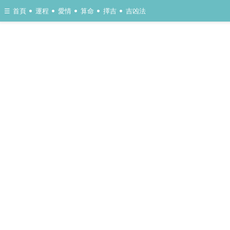
•
•
•
•
•
☰
首頁
運程
愛情
算命
擇吉
吉凶法